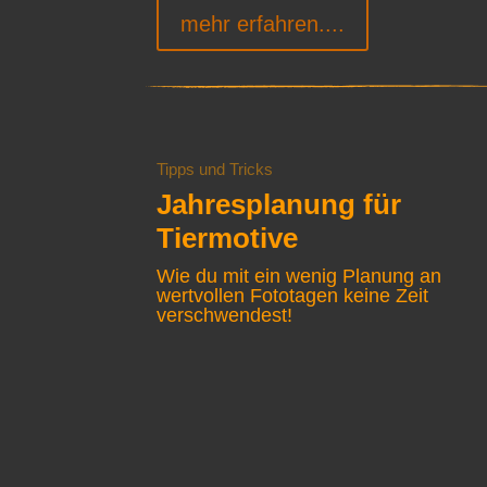
mehr erfahren....
Tipps und Tricks
Jahresplanung für
Tiermotive
Wie du mit ein wenig Planung an
wertvollen Fototagen keine Zeit
verschwendest!