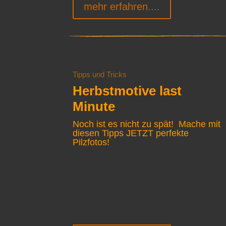
mehr erfahren....
Tipps und Tricks
Herbstmotive last
Minute
Noch ist es nicht zu spät! Mache mit
diesen Tipps JETZT perfekte
Pilzfotos!