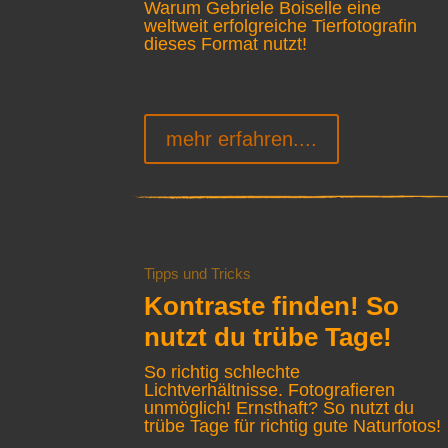
Warum Gebriele Boiselle eine
weltweit erfolgreiche Tierfotografin
dieses Format nutzt!
mehr erfahren....
Tipps und Tricks
Kontraste finden! So
nutzt du trübe Tage!
So richtig schlechte
Lichtverhältnisse. Fotografieren
unmöglich! Ernsthaft? So nutzt du
trübe Tage für richtig gute Naturfotos!