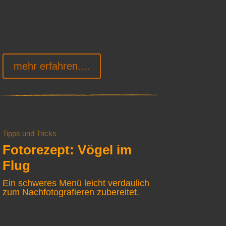
mehr erfahren....
Tipps und Tricks
Fotorezept: Vögel im
Flug
Ein schweres Menü leicht verdaulich
zum Nachfotografieren zubereitet.