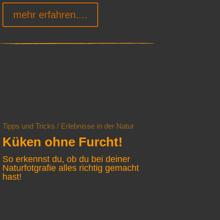
mehr erfahren....
Tipps und Tricks / Erlebnisse in der Natur
Küken ohne Furcht!
So erkennst du, ob du bei deiner
Naturfotgrafie alles richtig gemacht
hast!