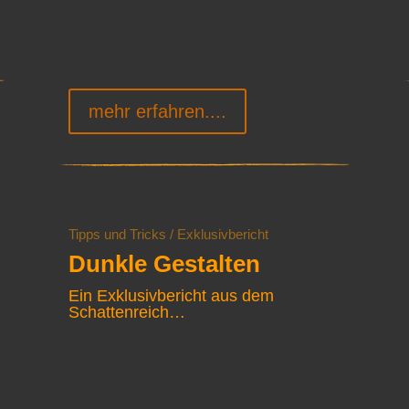
mehr erfahren....
Tipps und Tricks / Exklusivbericht
Dunkle Gestalten
Ein Exklusivbericht aus dem
Schattenreich…