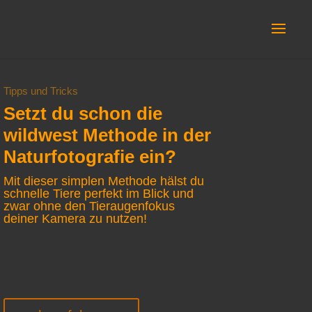
Tipps und Tricks
Setzt du schon die
wildwest Methode in der
Naturfotografie ein?
Mit dieser simplen Methode hälst du
schnelle Tiere perfekt im Blick und
zwar ohne den Tieraugenfokus
deiner Kamera zu nutzen!