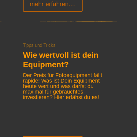
mehr erfahren....
Tipps und Tricks
Wie wertvoll ist dein
Equipment?
Der Preis für Fotoequipment fällt
rapide! Was ist Dein Equipment
heute wert und was darfst du
maximal für gebrauchtes
investieren? Hier erfähst du es!