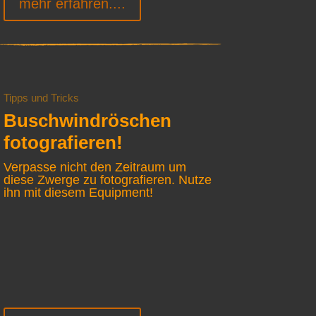
mehr erfahren....
Tipps und Tricks
Buschwindröschen
fotografieren!
Verpasse nicht den Zeitraum um
diese Zwerge zu fotografieren. Nutze
ihn mit diesem Equipment!